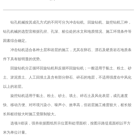
钻孔机械按其成孔方式的不同可分为冲击钻机、回旋钻机、旋挖钻机三种，
钻孔机械的选型宜根据孔径、孔深、桩位处的水文和地质情况、施工环境条件等
因素综合确定。
冲击钻机适合各种土层和岩层的施工，尤其在卵石、漂石及硬质岩石地质条
件下具有较明显的优势。
回旋钻机分正循环回旋钻机和反循环回旋钻机；一般适用于黏土、粉土、砂
土、淤泥质土、人工回填土及含有部分卵石、碎石的地层，不适用强度在中风化
以上的岩层。
旋挖钻机适用于黏土、粉土、砂土、填土、碎石土及风化表层，成孔速度
快、移动方便、对环境污染小、噪声小、效率高，但岩层施工难度较大，桩长较
长和桩径较大时施工受限制较大。
选项A错误，强夯依据图纸所示位置和处理面积，按图示路堤底面积以平方
米为单位计量。