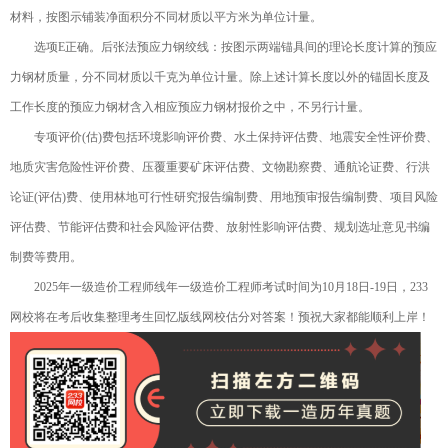
材料，按图示铺装净面积分不同材质以平方米为单位计量。
选项E正确。后张法预应力钢绞线：按图示两端锚具间的理论长度计算的预应
力钢材质量，分不同材质以千克为单位计量。除上述计算长度以外的锚固长度及
工作长度的预应力钢材含入相应预应力钢材报价之中，不另行计量。
专项评价(估)费包括环境影响评价费、水土保持评估费、地震安全性评价费、
地质灾害危险性评价费、压覆重要矿床评估费、文物勘察费、通航论证费、行洪
论证(评估)费、使用林地可行性研究报告编制费、用地预审报告编制费、项目风险
评估费、节能评估费和社会风险评估费、放射性影响评估费、规划选址意见书编
制费等费用。
2025年一级造价工程师线年一级造价工程师考试时间为10月18日-19日，233
网校将在考后收集整理考生回忆版线网校估分对答案！预祝大家都能顺利上岸！