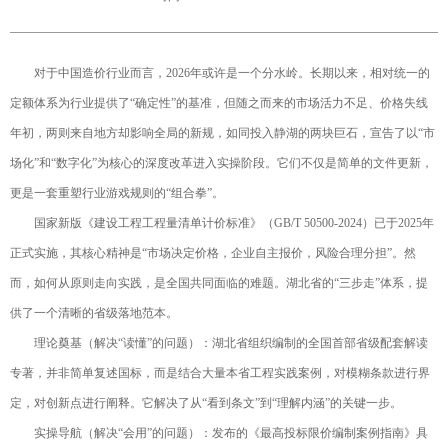
对于中国造价行业而言，2026年或许是一个分水岭。长期以来，相对统一的
定额体系为行业提供了“确定性”的基准，但随之而来的市场活力不足、价格失线
年初，两则来自地方却影响全局的新规，如同投入静湖的两块巨石，宣告了以“市
场化”和“数字化”为核心的深度改革进入实操阶段。它们不仅是简单的文件更新，
更是一套重塑行业游戏规则的“组合拳”。
国家新版《建设工程工程量清单计价标准》（GB/T 50500-2024）已于2025年
正式实施，其核心精神是“市场决定价格，企业自主报价，风险合理分担”。然
而，如何从原则走向实践，是全国共同面临的难题。湖北省的“三步走”体系，提
供了一个清晰的省级落地范本。
理论奠基（解决“读懂”的问题）：湖北省组织编制的全国首部省级配套解读
专著，并非简单复述国标，而是结合大量本省工程实践案例，对模糊条款进行界
定，对创新点进行阐释。它解决了从“看到条文”到“理解内涵”的关键一步。
实操导航（解决“会用”的问题）：发布的《最高投标限价编制案例指南》具