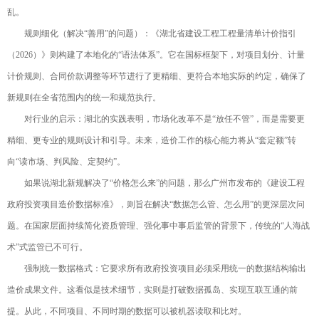
乱。
规则细化（解决“善用”的问题）：《湖北省建设工程工程量清单计价指引
（2026）》则构建了本地化的“语法体系”。它在国标框架下，对项目划分、计量
计价规则、合同价款调整等环节进行了更精细、更符合本地实际的约定，确保了
新规则在全省范围内的统一和规范执行。
对行业的启示：湖北的实践表明，市场化改革不是“放任不管”，而是需要更
精细、更专业的规则设计和引导。未来，造价工作的核心能力将从“套定额”转
向“读市场、判风险、定契约”。
如果说湖北新规解决了“价格怎么来”的问题，那么广州市发布的《建设工程
政府投资项目造价数据标准》，则旨在解决“数据怎么管、怎么用”的更深层次问
题。在国家层面持续简化资质管理、强化事中事后监管的背景下，传统的“人海战
术”式监管已不可行。
强制统一数据格式：它要求所有政府投资项目必须采用统一的数据结构输出
造价成果文件。这看似是技术细节，实则是打破数据孤岛、实现互联互通的前
提。从此，不同项目、不同时期的数据可以被机器读取和比对。